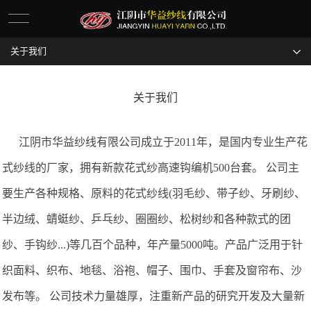
关于我们
网站首页
关于我们
关于我们
产品中心
江阴市华益纱线有限公司成立于2011年，是国内专业生产花
新闻资讯
式纱线的厂家，拥有新款花式纱高速钩编机500台套。 公司主
联系我们
要生产各种规格、原料的花式纱线(羽毛纱、带子纱、牙刷纱、
半边绒、蜻蜓纱、乒乓纱、圈圈纱、松树纱和各种款式的团
纱、手钩纱...)等几百个品种，年产量5000吨。产品广泛用于针
织面料、织布、地毯、浴袍、帽子、围巾、手套及窗帘布、沙
发布等。 公司技术力量雄厚，注重新产品的研究开发及大量新